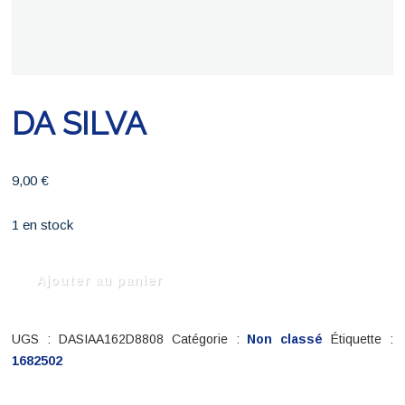
DA SILVA
9,00
€
1 en stock
quantité
Ajouter au panier
de
DA
SILVA
UGS :
DASIAA162D8808
Catégorie :
Non classé
Étiquette :
1682502