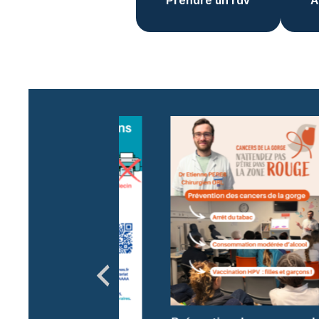
Prendre un rdv
A