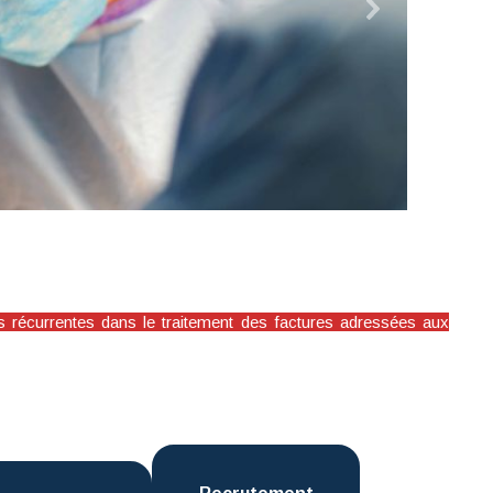
+
s récurrentes dans le traitement des factures adressées aux