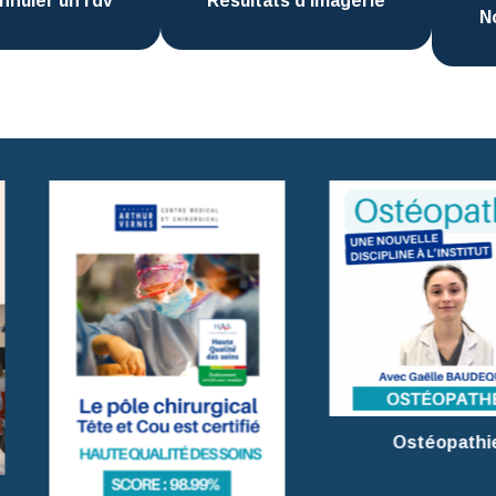
nnuler un rdv
Résultats d’imagerie
N
Ostéopathie