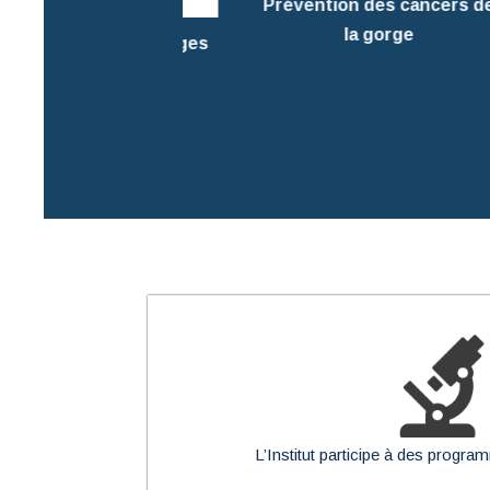
Prévention des cancers de
la gorge
impression images
MR & scanner
L’Institut participe à des progr