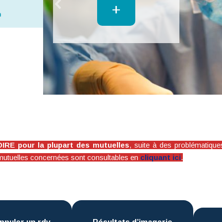
+
E pour la plupart des mutuelles
, suite à des problématique
des mutuelles concernées sont consultables en
cliquant ici
.