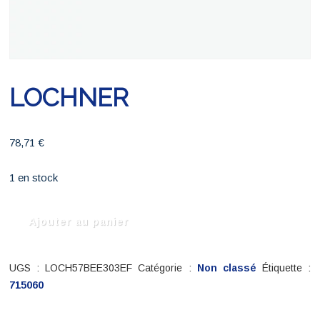
LOCHNER
78,71
€
1 en stock
quantité
Ajouter au panier
de
LOCHNER
UGS :
LOCH57BEE303EF
Catégorie :
Non classé
Étiquette :
715060