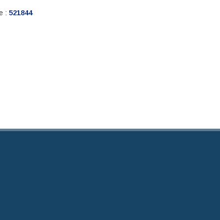
e :
521844