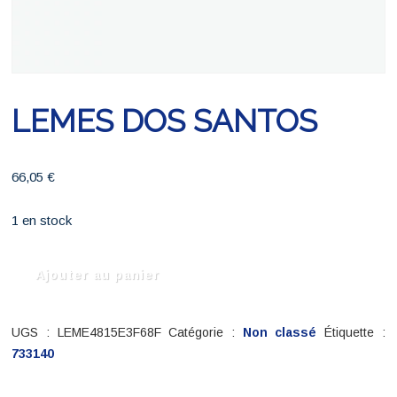
LEMES DOS SANTOS
66,05
€
1 en stock
quantité
Ajouter au panier
de
LEMES
DOS
UGS :
LEME4815E3F68F
Catégorie :
Non classé
Étiquette :
SANTOS
733140