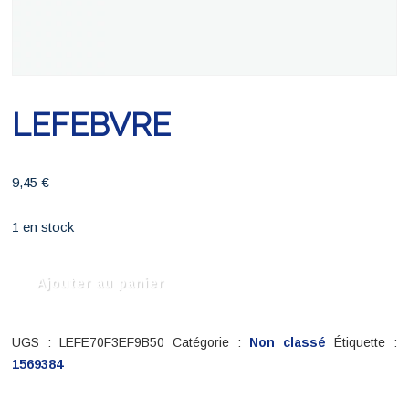
LEFEBVRE
9,45
€
1 en stock
quantité
Ajouter au panier
de
LEFEBVRE
UGS :
LEFE70F3EF9B50
Catégorie :
Non classé
Étiquette :
1569384