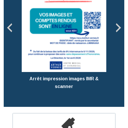
Pré
T
Arrêt impression images IMR &
scanner