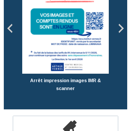
Pré
T
Arrêt impression images IMR &
scanner