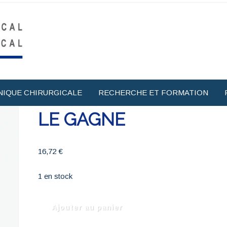
NIQUE CHIRURGICALE
RECHERCHE ET FORMATION
LE GAGNE
16,72
€
1 en stock
quantité
Ajouter au panier
de
LE