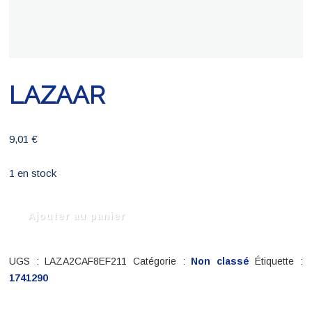
LAZAAR
9,01
€
1 en stock
quantité
Ajouter au panier
de
LAZAAR
UGS :
LAZA2CAF8EF211
Catégorie :
Non classé
Étiquette :
1741290