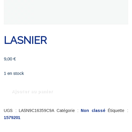
LASNIER
9,00
€
1 en stock
quantité
Ajouter au panier
de
LASNIER
UGS :
LASN9C16359C9A
Catégorie :
Non classé
Étiquette :
1579201