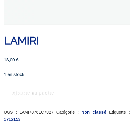
LAMIRI
18,00
€
1 en stock
quantité
Ajouter au panier
de
LAMIRI
UGS :
LAMI70761C7827
Catégorie :
Non classé
Étiquette :
1712153