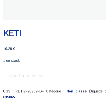
KETI
19,29
€
1 en stock
quantité
Ajouter au panier
de
KETI
UGS :
KETI9F2B962FDF
Catégorie :
Non classé
Étiquette :
835865