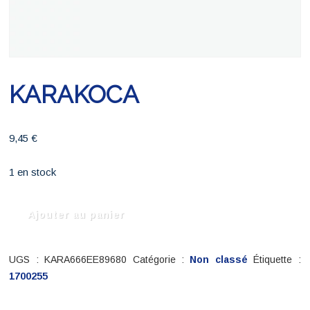
KARAKOCA
9,45
€
1 en stock
quantité
Ajouter au panier
de
KARAKOCA
UGS :
KARA666EE89680
Catégorie :
Non classé
Étiquette :
1700255