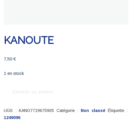
KANOUTE
7,50
€
1 en stock
quantité
Ajouter au panier
de
KANOUTE
UGS :
KANO7719675905
Catégorie :
Non classé
Étiquette :
1249096