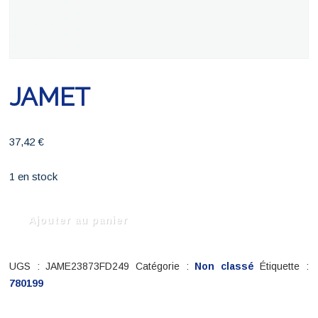
JAMET
37,42
€
1 en stock
quantité
Ajouter au panier
de
JAMET
UGS :
JAME23873FD249
Catégorie :
Non classé
Étiquette :
780199