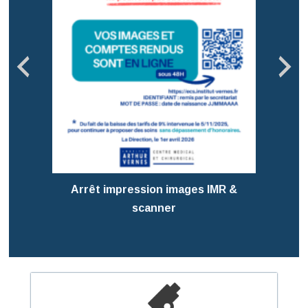
Pré
T
Arrêt impression images IMR &
scanner