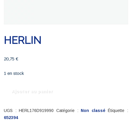
HERLIN
20,75
€
1 en stock
quantité
Ajouter au panier
de
HERLIN
UGS :
HERL176D919990
Catégorie :
Non classé
Étiquette :
652394