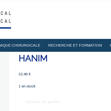
NIQUE CHIRURGICALE
RECHERCHE ET FORMATION
HANIM
32,46
€
1 en stock
quantité
Ajouter au panier
de
HANIM