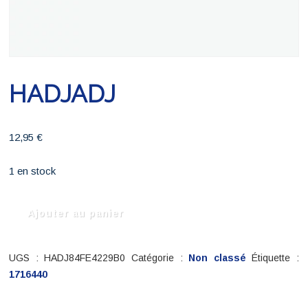
HADJADJ
12,95
€
1 en stock
quantité
Ajouter au panier
de
HADJADJ
UGS :
HADJ84FE4229B0
Catégorie :
Non classé
Étiquette :
1716440