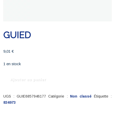
GUIED
9,01
€
1 en stock
quantité
Ajouter au panier
de
GUIED
UGS :
GUIE6857946177
Catégorie :
Non classé
Étiquette :
834973