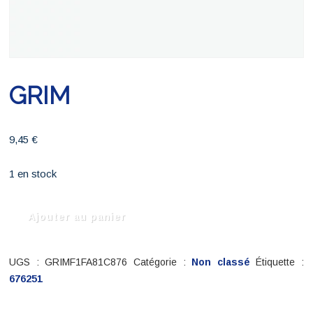
GRIM
9,45
€
1 en stock
quantité
Ajouter au panier
de
GRIM
UGS :
GRIMF1FA81C876
Catégorie :
Non classé
Étiquette :
676251