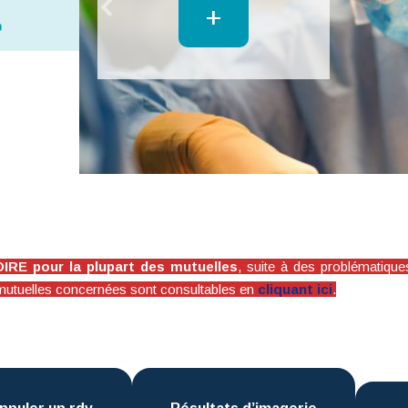
+
E pour la plupart des mutuelles
, suite à des problématique
des mutuelles concernées sont consultables en
cliquant ici
.