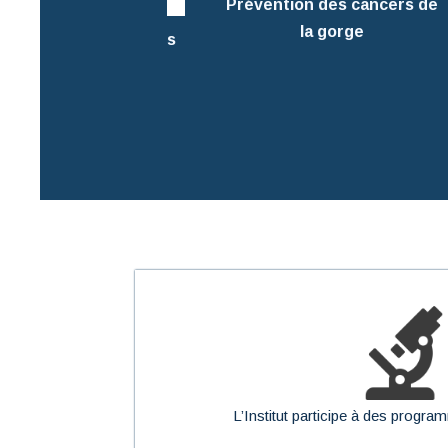
Prévention des cancers de
la gorge
impression images
MR & scanner
L’Institut participe à des progr