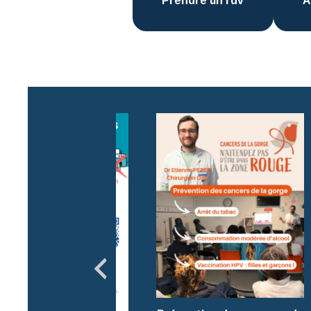
Prendre un rdv
A