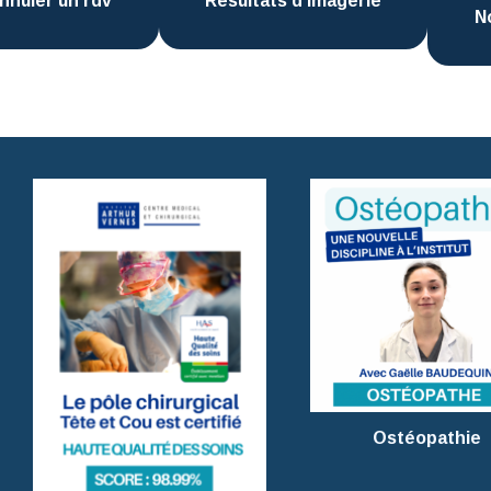
nnuler un rdv
Résultats d’imagerie
N
Ostéopathie