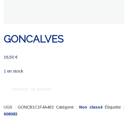
GONCALVES
16,50
€
1 en stock
quantité
Ajouter au panier
de
GONCALVES
UGS :
GONCB1C1F4A463
Catégorie :
Non classé
Étiquette :
608083