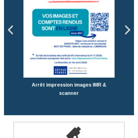
Pré
T
Arrêt impression images IMR &
scanner