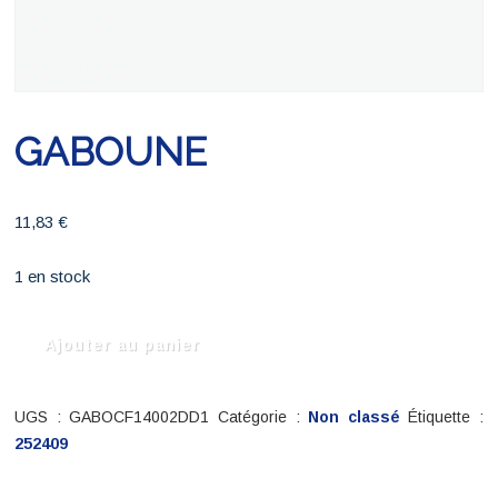
GABOUNE
11,83
€
1 en stock
quantité
Ajouter au panier
de
GABOUNE
UGS :
GABOCF14002DD1
Catégorie :
Non classé
Étiquette :
252409