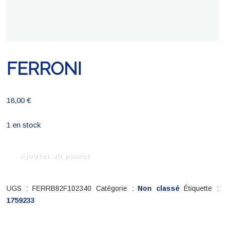
FERRONI
18,00
€
1 en stock
quantité
Ajouter au panier
de
FERRONI
UGS :
FERRB82F102340
Catégorie :
Non classé
Étiquette :
1759233