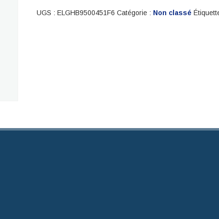
GHARBI
UGS :
ELGHB9500451F6
Catégorie :
Non classé
Étiquett