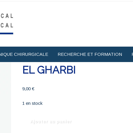
NIQUE CHIRURGICALE
RECHERCHE ET FORMATION
EL GHARBI
9,00
€
1 en stock
quantité
Ajouter au panier
de
EL