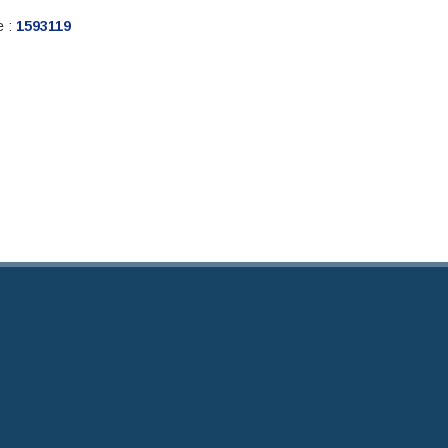
e :
1593119