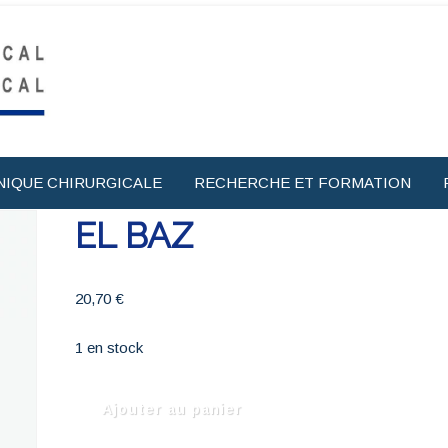
NIQUE CHIRURGICALE
RECHERCHE ET FORMATION
EL BAZ
20,70
€
1 en stock
quantité
Ajouter au panier
de
EL