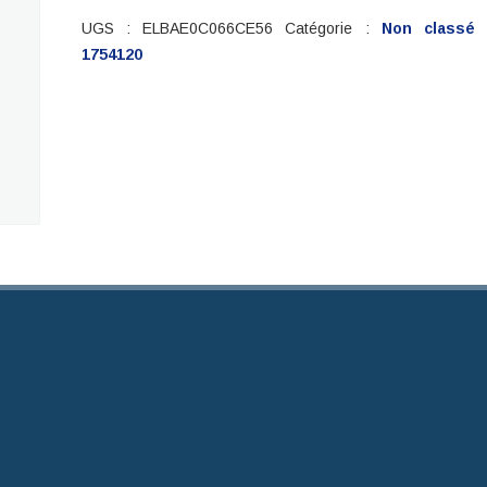
BAZ
UGS :
ELBAE0C066CE56
Catégorie :
Non classé
1754120