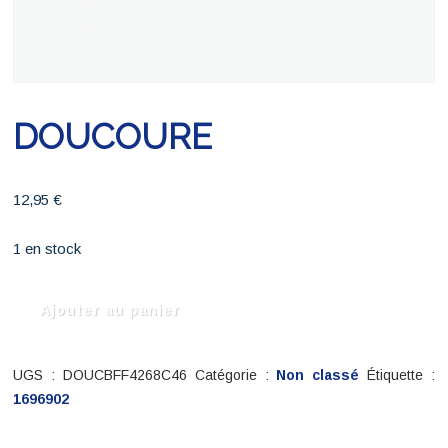
DOUCOURE
12,95
€
1 en stock
quantité
Ajouter au panier
de
DOUCOURE
UGS :
DOUCBFF4268C46
Catégorie :
Non classé
Étiquette :
1696902