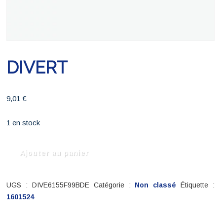
DIVERT
9,01
€
1 en stock
quantité
Ajouter au panier
de
DIVERT
UGS :
DIVE6155F99BDE
Catégorie :
Non classé
Étiquette :
1601524