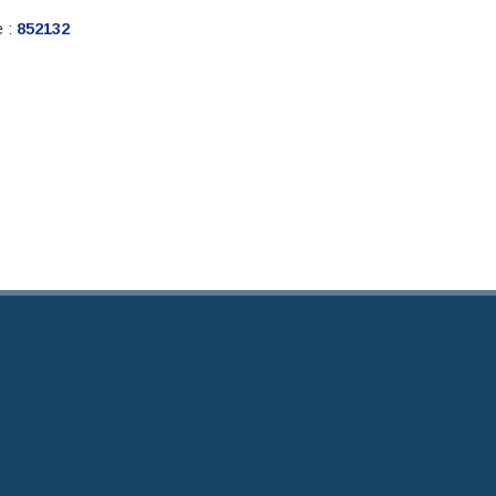
e :
852132