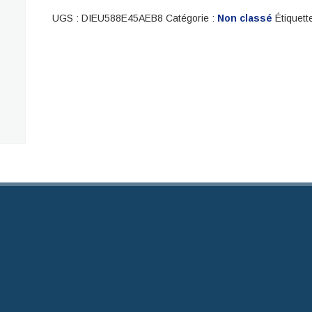
UGS :
DIEU588E45AEB8
Catégorie :
Non classé
Étiquett