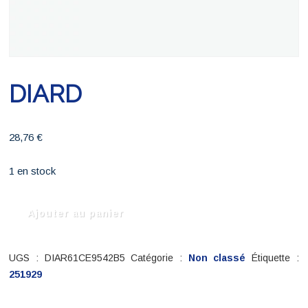
DIARD
28,76
€
1 en stock
quantité
Ajouter au panier
de
DIARD
UGS :
DIAR61CE9542B5
Catégorie :
Non classé
Étiquette :
251929