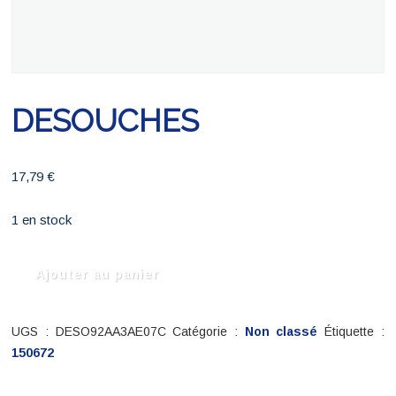
DESOUCHES
17,79
€
1 en stock
quantité
Ajouter au panier
de
DESOUCHES
UGS :
DESO92AA3AE07C
Catégorie :
Non classé
Étiquette :
150672