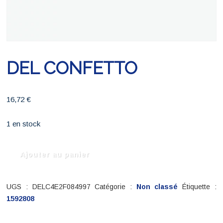
DEL CONFETTO
16,72
€
1 en stock
quantité
Ajouter au panier
de
DEL
CONFETTO
UGS :
DELC4E2F084997
Catégorie :
Non classé
Étiquette :
1592808