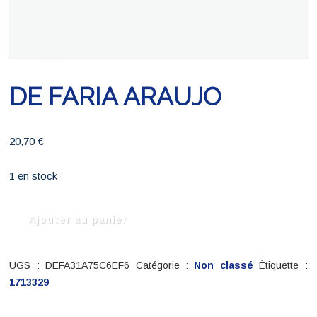
DE FARIA ARAUJO
20,70
€
1 en stock
quantité
Ajouter au panier
de
DE
FARIA
UGS :
DEFA31A75C6EF6
Catégorie :
Non classé
Étiquette :
ARAUJO
1713329