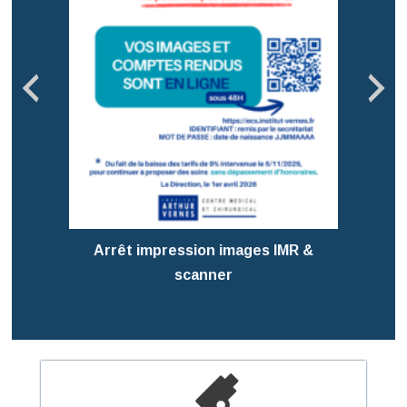
Pré
T
Arrêt impression images IMR &
scanner