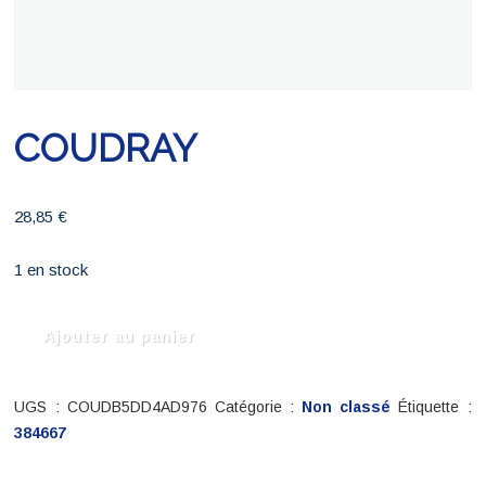
COUDRAY
28,85
€
1 en stock
quantité
Ajouter au panier
de
COUDRAY
UGS :
COUDB5DD4AD976
Catégorie :
Non classé
Étiquette :
384667