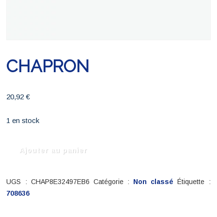
CHAPRON
20,92
€
1 en stock
quantité
Ajouter au panier
de
CHAPRON
UGS :
CHAP8E32497EB6
Catégorie :
Non classé
Étiquette :
708636