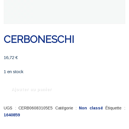
CERBONESCHI
16,72
€
1 en stock
quantité
Ajouter au panier
de
CERBONESCHI
UGS :
CERB06083105E5
Catégorie :
Non classé
Étiquette :
1640859