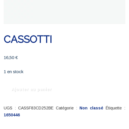
CASSOTTI
16,50
€
1 en stock
quantité
Ajouter au panier
de
CASSOTTI
UGS :
CASSF83CD252BE
Catégorie :
Non classé
Étiquette :
1650446