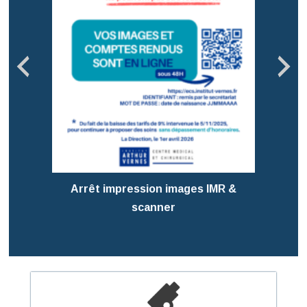
Pré
T
Arrêt impression images IMR &
scanner