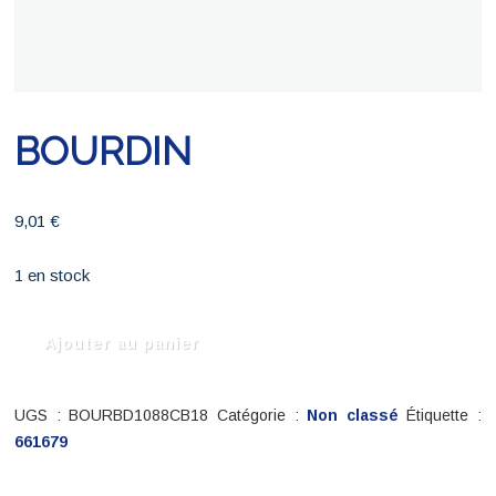
BOURDIN
9,01
€
1 en stock
quantité
Ajouter au panier
de
BOURDIN
UGS :
BOURBD1088CB18
Catégorie :
Non classé
Étiquette :
661679