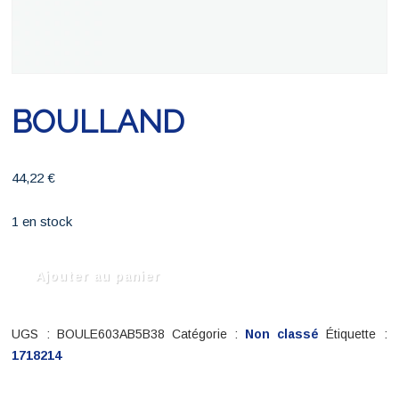
BOULLAND
44,22
€
1 en stock
quantité
Ajouter au panier
de
BOULLAND
UGS :
BOULE603AB5B38
Catégorie :
Non classé
Étiquette :
1718214