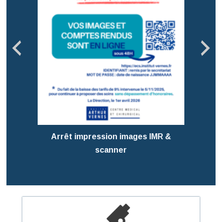
Pré
T
Arrêt impression images IMR &
scanner