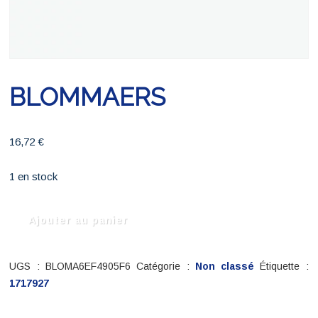
BLOMMAERS
16,72
€
1 en stock
quantité
Ajouter au panier
de
BLOMMAERS
UGS :
BLOMA6EF4905F6
Catégorie :
Non classé
Étiquette :
1717927