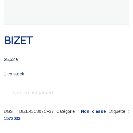
BIZET
28,52
€
1 en stock
quantité
Ajouter au panier
de
BIZET
UGS :
BIZE43C807CF37
Catégorie :
Non classé
Étiquette :
1572033