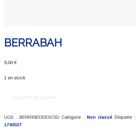
BERRABAH
9,00
€
1 en stock
quantité
Ajouter au panier
de
BERRABAH
UGS :
BERR99EDDE0C5D
Catégorie :
Non classé
Étiquette :
1740027