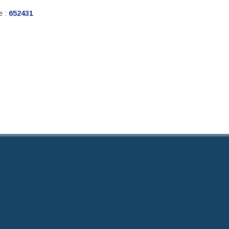
e :
652431