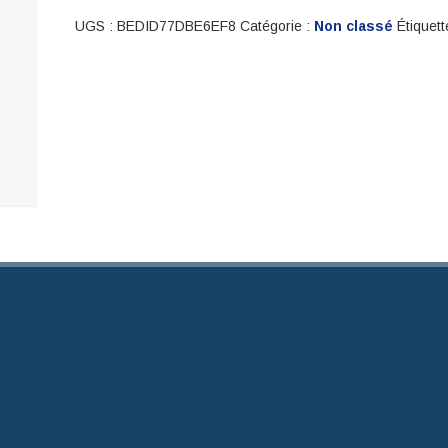
UGS :
BEDID77DBE6EF8
Catégorie :
Non classé
Étiquett