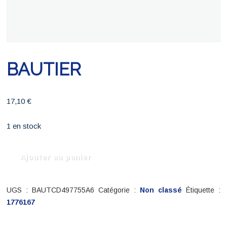
BAUTIER
17,10
€
1 en stock
quantité
Ajouter au panier
de
BAUTIER
UGS :
BAUTCD497755A6
Catégorie :
Non classé
Étiquette :
1776167